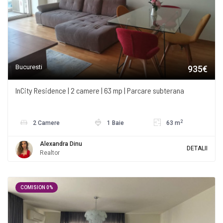
Bucuresti
935€
InCity Residence | 2 camere | 63 mp | Parcare subterana
2
2 Camere
1 Baie
63 m
Alexandra Dinu
DETALII
Realtor
COMISION 0%