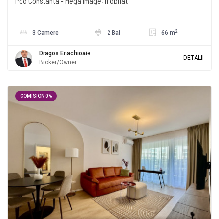
Pod Constanta - Mega Image, mobilat
2
3 Camere
2 Bai
66 m
Dragos Enachioaie
DETALII
Broker/Owner
COMISION 0%