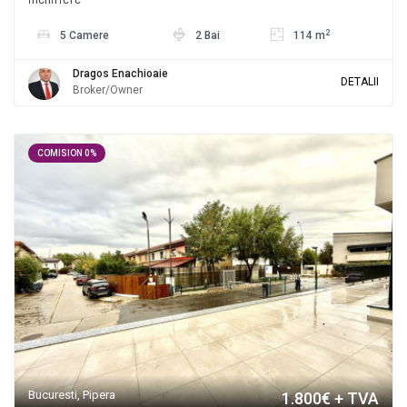
2
5 Camere
2 Bai
114 m
Dragos Enachioaie
DETALII
Broker/Owner
COMISION 0%
Bucuresti, Pipera
1.800€
+ TVA