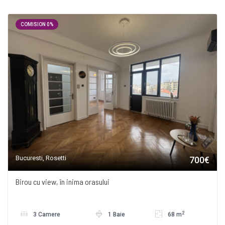
COMISION 0%
Bucuresti, Rosetti
700€
Birou cu view, în inima orasului
2
3 Camere
1 Baie
68 m