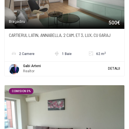
Bragadiru
500€
CARTIERUL LATIN, ANNABELLA, 2 CAM, ET 3, LUX, CU GARAJ
2
2 Camere
1 Baie
62 m
Gabi Arteni
DETALII
Realtor
COMISION 0%