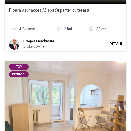
Pipera Azur acces A3 spatiu parter cu terasa
2
4 Camere
2 Bai
80 m
Dragos Enachioaie
DETALII
Broker/Owner
TOP
INCHIRIAT