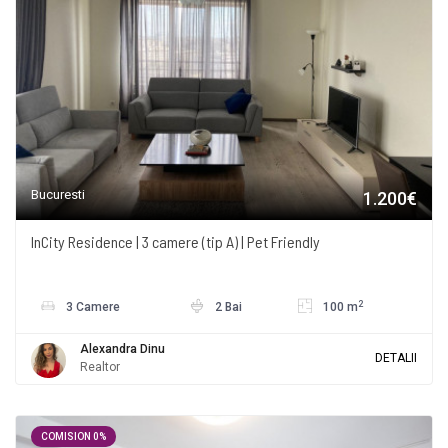
Bucuresti
1.200€
InCity Residence | 3 camere (tip A) | Pet Friendly
2
3 Camere
2 Bai
100 m
Alexandra Dinu
DETALII
Realtor
COMISION 0%