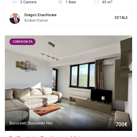
2
2 Camere
1 Baie
45 m
Dragos Enachioaie
DETALII
Broker/Owner
COMISION 0%
Bucuresti, Bucurestii Noi
700€