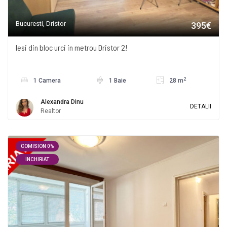
Bucuresti, Dristor
395€
Iesi din bloc urci in metrou Dristor 2!
2
1 Camera
1 Baie
28 m
Alexandra Dinu
DETALII
Realtor
COMISION 0%
INCHIRIAT