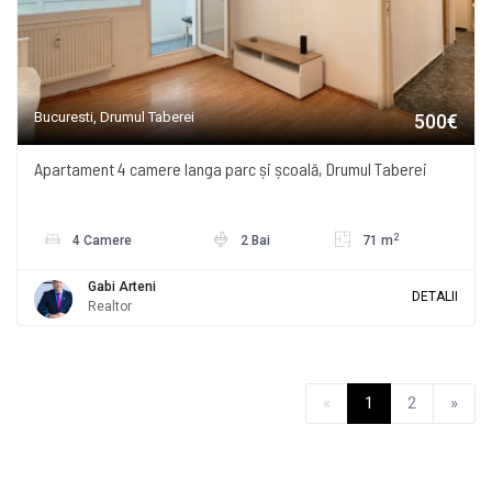
Bucuresti, Drumul Taberei
500€
Apartament 4 camere langa parc și școală, Drumul Taberei
2
4 Camere
2 Bai
71 m
Gabi Arteni
DETALII
Realtor
«
1
2
»