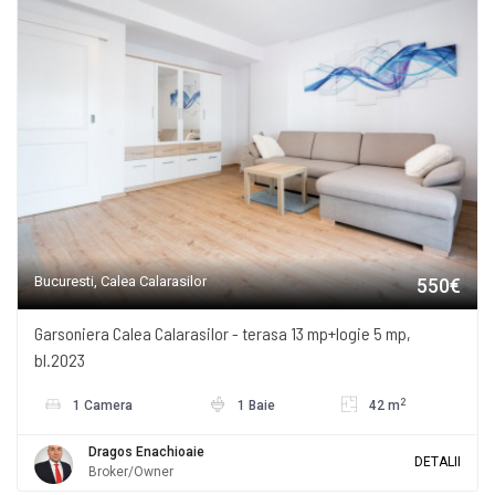
Bucuresti, Calea Calarasilor
550€
Garsoniera Calea Calarasilor - terasa 13 mp+logie 5 mp,
bl.2023
2
1 Camera
1 Baie
42 m
Dragos Enachioaie
DETALII
Broker/Owner