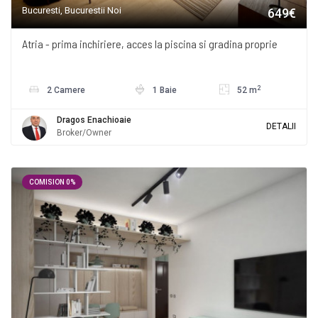
Bucuresti, Bucurestii Noi
649€
Atria - prima inchiriere, acces la piscina si gradina proprie
2
2 Camere
1 Baie
52 m
Dragos Enachioaie
DETALII
Broker/Owner
COMISION 0%